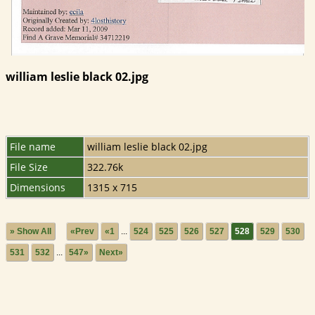
william leslie black 02.jpg
File name
william leslie black 02.jpg
File Size
322.76k
Dimensions
1315 x 715
» Show All
«Prev
«1
...
524
525
526
527
528
529
530
531
532
...
547»
Next»