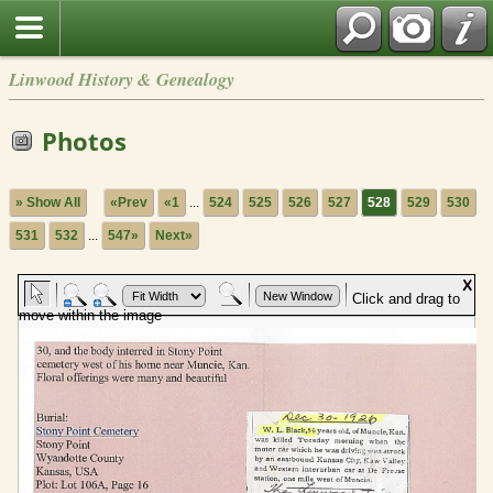
Linwood History & Genealogy
Photos
» Show All
«Prev
«1
...
524
525
526
527
528
529
530
531
532
...
547»
Next»