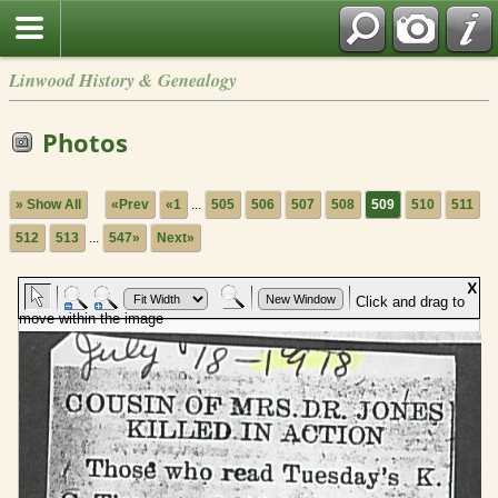
Linwood History & Genealogy
Photos
» Show All
«Prev
«1
...
505
506
507
508
509
510
511
512
513
...
547»
Next»