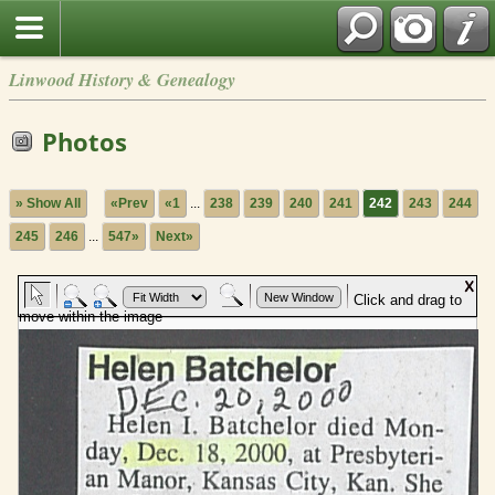
Linwood History & Genealogy
Photos
» Show All
«Prev
«1
...
238
239
240
241
242
243
244
245
246
...
547»
Next»