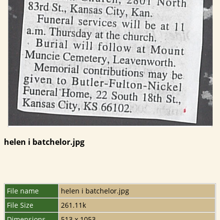
helen i batchelor.jpg
File name
helen i batchelor.jpg
File Size
261.11k
Dimensions
513 x 1053