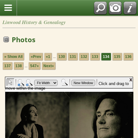
Linwood History & Genealogy
Photos
» Show All
«Prev
«1
...
130
131
132
133
134
135
136
137
138
...
547»
Next»