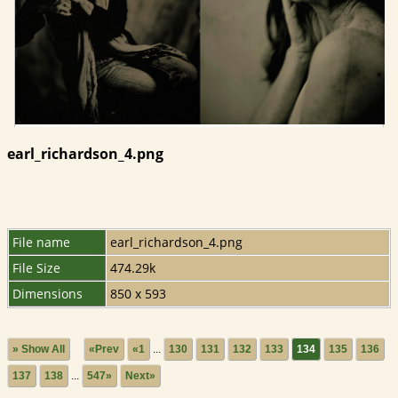
earl_richardson_4.png
File name
earl_richardson_4.png
File Size
474.29k
Dimensions
850 x 593
» Show All
«Prev
«1
...
130
131
132
133
134
135
136
137
138
...
547»
Next»