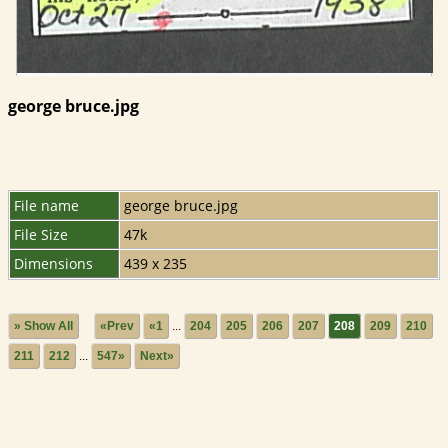
george bruce.jpg
File name
george bruce.jpg
File Size
47k
Dimensions
439 x 235
» Show All
«Prev
«1
...
204
205
206
207
208
209
210
211
212
...
547»
Next»