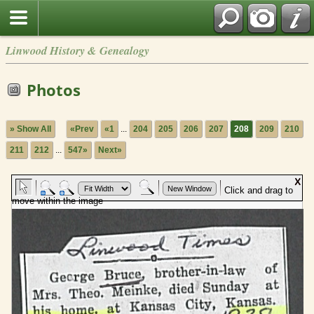
Linwood History & Genealogy
Photos
» Show All
«Prev
«1
...
204
205
206
207
208
209
210
211
212
...
547»
Next»