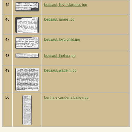
45
bedsaul, floyd clarence.jpg
46
bedsaul, james.jpg
47
bedsaul, loyd child.jpg
48
bedsaul, thelma.jpg
49
bedsaul, wade h.jpg
50
bertha e canderia bailey.jpg