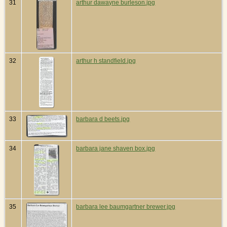
31
arthur dawayne burleson.jpg
32
arthur h standfield.jpg
33
barbara d beets.jpg
34
barbara jane shaven box.jpg
35
barbara lee baumgartner brewer.jpg