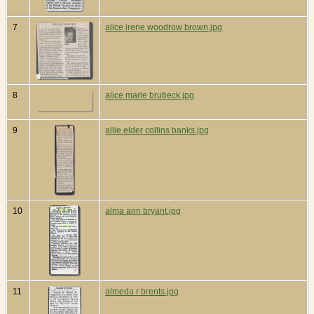
7
alice irene woodrow brown.jpg
8
alice marie brubeck.jpg
9
allie elder collins banks.jpg
10
alma ann bryant.jpg
11
almeda r brents.jpg