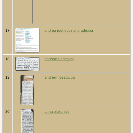
17
andrea rodriguez andrade.jpg
18
andrew blades.jpg
19
andrew j beatty.jpg
20
anna blaker.jpg