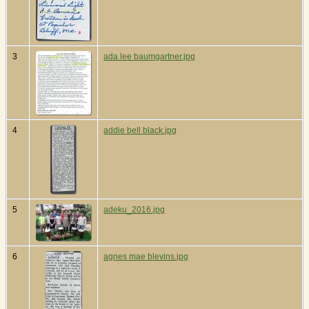
3
ada lee baumgartner.jpg
4
addie bell black.jpg
5
adeku_2016.jpg
6
agnes mae blevins.jpg