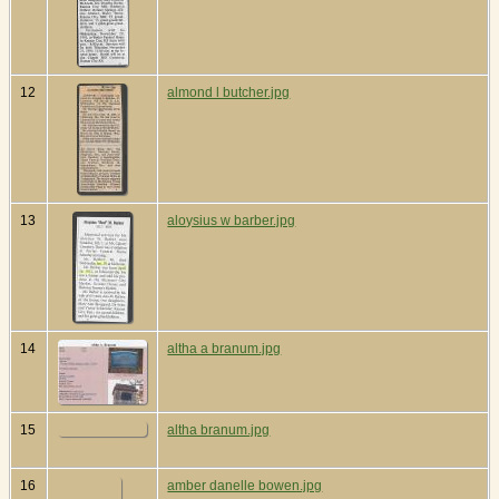
12
almond l butcher.jpg
13
aloysius w barber.jpg
14
altha a branum.jpg
15
altha branum.jpg
16
amber danelle bowen.jpg