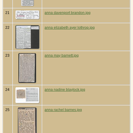
21
anna davenport brandon.jpg
22
anna elizabeth ayer lothrop.jpg
23
anna may barnett.jpg
24
anna nadine blaylock.jpg
25
anna rachel barnes.jpg