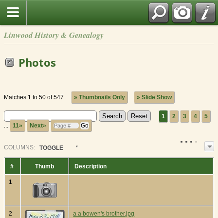
Linwood History & Genealogy
Photos
Matches 1 to 50 of 547
» Thumbnails Only
» Slide Show
1
2
3
4
5
...
11»
Next»
COL
UMN
S:
TOGGLE
#
Thumb
Description
1
2
a a bowen's brother.jpg