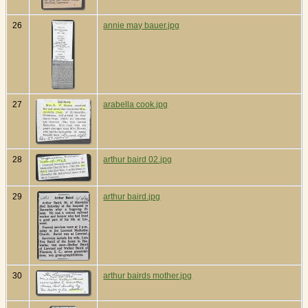
26
annie may bauer.jpg
27
arabella cook.jpg
28
arthur baird 02.jpg
29
arthur baird.jpg
30
arthur bairds mother.jpg